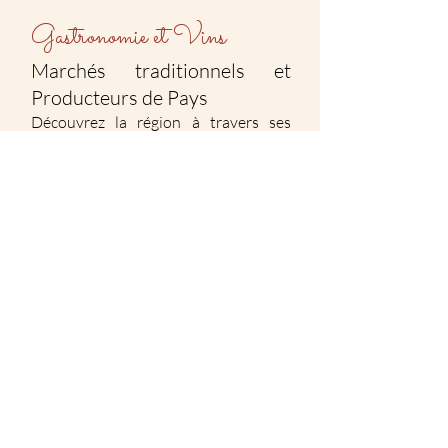
Gastronomie et Vins
Marchés traditionnels et
Producteurs de Pays
Découvrez la région à travers ses
marchés traditionnels. Vous pourrez
acheter directement aux producteurs,
heureux de vous faire déguster leurs
talents et de partager une recette
traditionnelle familiale, des confits de
canards ou d’oies, des saucissons, des
truffes, des fromages, des huiles, des
fruits secs, des conserves et des
liqueurs.
Le Marché de Sarlat
est un
incontournable pour tous les
gourmands et gourmets est ouvert
toute l’année et selon la saison, foie
gras, cèpes, confits et magrets, truffes