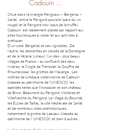
Cadouin ...
Situé
dans le
triangle Périgueux – Bergerac –
Sarlat, entre le Périgord pourpre (pays du vin
rouge) et le Périgord noir (pays de la truffe),
Cadouin est idéalement placée par rapport aux
sites touristiques à visit
er et aux activités à
pratiquer.
D’un coté, Bergerac et ses vignobles…De
l’autre, les descentes en canoës de la Dordogne
et de la Vézère, Limeuil, l’un des « plus beaux
villages de France » au confluent des deux
rivières, le Cingle de Trémolat, le Gouffre de
Proumeyssac, les grottes de Maxange , Les
cloîtres de L'Abbaye cistercienne de Cadouin
(classée au patrimoine de l'UNESCO), les
bastides telles que Monpazier et son château
de Biron,
Beaumont du Périgord, Molières et
Villefranche du Périgord, Le
village du Bournat,
les Eyzies de Taillac, la cité médiévale de Sarlat
et de nombreux sites préhistoriques,
notamment la grotte de Lascaux (classée au
patrimoine de l’ UNESCO), et bien d’autres…