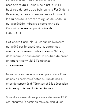
La Salvetat de Cadouin est un ancien
presbytère du 12ème siècle bâti sur 14
hectares de pré et de bois dans la Forêt de la
Bessède, terres sur lesquelles se trouvent
les ruines de la première église de Cadouin,
qui à précédé l'Abbaye cistercienne de
Cadouin classée au patrimoine de
l'UNESCO.
Cet endroit paisible, au coeur de la nature,
qui a été par le passé une auberge, est
maintenant devenu notre maison d'hôtes,
dans laquelle nous avons le souhait de créer
un endroit convivial à l'ambiance
chaleureuse.
Nous vous accueillerons avec plaisir dans l'une
de nos 5 chambres d’hôtes ou l'un de nos 4
gîtes de capacités différentes et à la décoration
soignée qui viennent d'être rénovés.
Vous disposerez d’une piscine extérieure 12 X
6m, chauffée (à partir du mois de mai), d’une